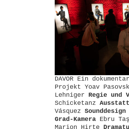
DAVOR Ein dokumenta
Projekt Yoav Pasov
Lehniger
Regie und 
Schicketanz
Ausstat
Vásquez
Sounddesign
Grad-Kamera
Ebru Ta
Marion Hirte
Dramat